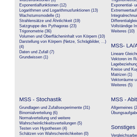
Wurzelfunktionen (0)
Trigonometrisc
Exponentialfunktionen (12)
Exponential- u
Logarithmen und Logarithmusfunktionen (13)
Extremwertauf
Wachstumsmodelle (1)
Integralrechnu
Strahlensätze und Ähnlichkeit (19)
Differentialgle
Satzgruppe des Pythagoras (23)
Vollständige In
Trigonometrie (36)
Weiteres (10)
Volumen und Oberflächeninhalt von Körpern (10)
Darstellung von Körpern (Netze, Schrägbilder, ...)
MSS- LA/A
(4)
Daten und Zufall (7)
Lineare Gleic
Grundwissen (1)
Vektoren im R
Lagebeziehung
Kreise und Kug
Matrizen (1)
Vektorräume un
Weiteres (5)
MSS - Stochastik
MSS - Abit
Grundlagen und Zufallsexperimente (31)
Allgemeines (2
Binomialverteilung (6)
Übungsaufgabe
Normalverteilung und weitere
Wahrscheinlichkeitsverteilungen (5)
Sonstiges
Testen von Hypothesen (4)
Schätzen von Wahrscheinlichkeiten (0)
Vergleichsarbe