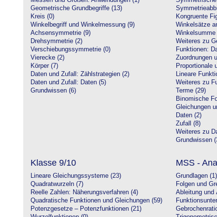
Messen und Größen: Anwendungen (1)
Symmetrische 
Geometrische Grundbegriffe (13)
Symmetrieabbi
Kreis (0)
Kongruente Fig
Winkelbegriff und Winkelmessung (9)
Winkelsätze a
Achsensymmetrie (9)
Winkelsumme i
Drehsymmetrie (2)
Weiteres zu G
Verschiebungssymmetrie (0)
Funktionen: Da
Vierecke (2)
Zuordnungen u
Körper (7)
Proportionale 
Daten und Zufall: Zählstrategien (2)
Lineare Funkti
Daten und Zufall: Daten (5)
Weiteres zu Fu
Grundwissen (6)
Terme (29)
Binomische Fo
Gleichungen u
Daten (2)
Zufall (8)
Weiteres zu Da
Grundwissen (
Klasse 9/10
MSS - Ana
Lineare Gleichungssysteme (23)
Grundlagen (1)
Quadratwurzeln (7)
Folgen und Gr
Reelle Zahlen: Näherungsverfahren (4)
Ableitung und 
Quadratische Funktionen und Gleichungen (59)
Funktionsunte
Potenzgesetze – Potenzfunktionen (21)
Gebrochenratio