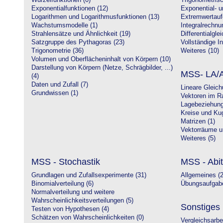
Wurzelfunktionen (0)
Trigonometrisc
Exponentialfunktionen (12)
Exponential- u
Logarithmen und Logarithmusfunktionen (13)
Extremwertauf
Wachstumsmodelle (1)
Integralrechnu
Strahlensätze und Ähnlichkeit (19)
Differentialgle
Satzgruppe des Pythagoras (23)
Vollständige In
Trigonometrie (36)
Weiteres (10)
Volumen und Oberflächeninhalt von Körpern (10)
Darstellung von Körpern (Netze, Schrägbilder, ...)
MSS- LA/A
(4)
Daten und Zufall (7)
Lineare Gleic
Grundwissen (1)
Vektoren im R
Lagebeziehung
Kreise und Kug
Matrizen (1)
Vektorräume un
Weiteres (5)
MSS - Stochastik
MSS - Abit
Grundlagen und Zufallsexperimente (31)
Allgemeines (2
Binomialverteilung (6)
Übungsaufgabe
Normalverteilung und weitere
Wahrscheinlichkeitsverteilungen (5)
Sonstiges
Testen von Hypothesen (4)
Schätzen von Wahrscheinlichkeiten (0)
Vergleichsarbe