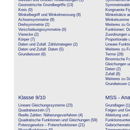
Messen und Größen: Anwendungen (1)
Symmetrische 
Geometrische Grundbegriffe (13)
Symmetrieabbi
Kreis (0)
Kongruente Fig
Winkelbegriff und Winkelmessung (9)
Winkelsätze a
Achsensymmetrie (9)
Winkelsumme i
Drehsymmetrie (2)
Weiteres zu G
Verschiebungssymmetrie (0)
Funktionen: Da
Vierecke (2)
Zuordnungen u
Körper (7)
Proportionale 
Daten und Zufall: Zählstrategien (2)
Lineare Funkti
Daten und Zufall: Daten (5)
Weiteres zu Fu
Grundwissen (6)
Terme (29)
Binomische Fo
Gleichungen u
Daten (2)
Zufall (8)
Weiteres zu Da
Grundwissen (
Klasse 9/10
MSS - Ana
Lineare Gleichungssysteme (23)
Grundlagen (1)
Quadratwurzeln (7)
Folgen und Gr
Reelle Zahlen: Näherungsverfahren (4)
Ableitung und 
Quadratische Funktionen und Gleichungen (59)
Funktionsunte
Potenzgesetze – Potenzfunktionen (21)
Gebrochenratio