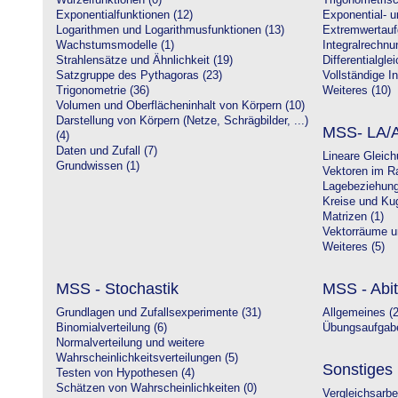
Wurzelfunktionen (0)
Trigonometrisc
Exponentialfunktionen (12)
Exponential- u
Logarithmen und Logarithmusfunktionen (13)
Extremwertauf
Wachstumsmodelle (1)
Integralrechnu
Strahlensätze und Ähnlichkeit (19)
Differentialgle
Satzgruppe des Pythagoras (23)
Vollständige In
Trigonometrie (36)
Weiteres (10)
Volumen und Oberflächeninhalt von Körpern (10)
Darstellung von Körpern (Netze, Schrägbilder, ...)
MSS- LA/A
(4)
Daten und Zufall (7)
Lineare Gleic
Grundwissen (1)
Vektoren im R
Lagebeziehung
Kreise und Kug
Matrizen (1)
Vektorräume un
Weiteres (5)
MSS - Stochastik
MSS - Abit
Grundlagen und Zufallsexperimente (31)
Allgemeines (2
Binomialverteilung (6)
Übungsaufgabe
Normalverteilung und weitere
Wahrscheinlichkeitsverteilungen (5)
Sonstiges
Testen von Hypothesen (4)
Schätzen von Wahrscheinlichkeiten (0)
Vergleichsarbe