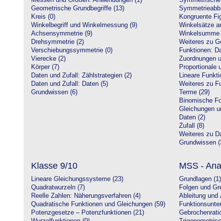
Messen und Größen: Anwendungen (1)
Symmetrische 
Geometrische Grundbegriffe (13)
Symmetrieabbi
Kreis (0)
Kongruente Fig
Winkelbegriff und Winkelmessung (9)
Winkelsätze a
Achsensymmetrie (9)
Winkelsumme i
Drehsymmetrie (2)
Weiteres zu G
Verschiebungssymmetrie (0)
Funktionen: Da
Vierecke (2)
Zuordnungen u
Körper (7)
Proportionale 
Daten und Zufall: Zählstrategien (2)
Lineare Funkti
Daten und Zufall: Daten (5)
Weiteres zu Fu
Grundwissen (6)
Terme (29)
Binomische Fo
Gleichungen u
Daten (2)
Zufall (8)
Weiteres zu Da
Grundwissen (
Klasse 9/10
MSS - Ana
Lineare Gleichungssysteme (23)
Grundlagen (1)
Quadratwurzeln (7)
Folgen und Gr
Reelle Zahlen: Näherungsverfahren (4)
Ableitung und 
Quadratische Funktionen und Gleichungen (59)
Funktionsunte
Potenzgesetze – Potenzfunktionen (21)
Gebrochenratio