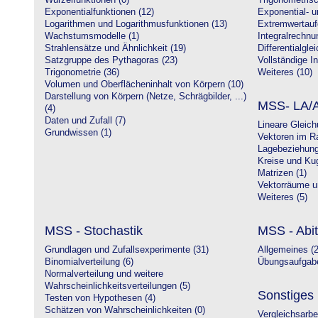
Wurzelfunktionen (0)
Trigonometrisc
Exponentialfunktionen (12)
Exponential- u
Logarithmen und Logarithmusfunktionen (13)
Extremwertauf
Wachstumsmodelle (1)
Integralrechnu
Strahlensätze und Ähnlichkeit (19)
Differentialgle
Satzgruppe des Pythagoras (23)
Vollständige In
Trigonometrie (36)
Weiteres (10)
Volumen und Oberflächeninhalt von Körpern (10)
Darstellung von Körpern (Netze, Schrägbilder, ...)
MSS- LA/A
(4)
Daten und Zufall (7)
Lineare Gleic
Grundwissen (1)
Vektoren im R
Lagebeziehung
Kreise und Kug
Matrizen (1)
Vektorräume un
Weiteres (5)
MSS - Stochastik
MSS - Abit
Grundlagen und Zufallsexperimente (31)
Allgemeines (2
Binomialverteilung (6)
Übungsaufgabe
Normalverteilung und weitere
Wahrscheinlichkeitsverteilungen (5)
Sonstiges
Testen von Hypothesen (4)
Schätzen von Wahrscheinlichkeiten (0)
Vergleichsarbe