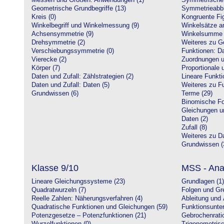
Messen und Größen: Anwendungen (1)
Symmetrische 
Geometrische Grundbegriffe (13)
Symmetrieabbi
Kreis (0)
Kongruente Fig
Winkelbegriff und Winkelmessung (9)
Winkelsätze a
Achsensymmetrie (9)
Winkelsumme i
Drehsymmetrie (2)
Weiteres zu G
Verschiebungssymmetrie (0)
Funktionen: Da
Vierecke (2)
Zuordnungen u
Körper (7)
Proportionale 
Daten und Zufall: Zählstrategien (2)
Lineare Funkti
Daten und Zufall: Daten (5)
Weiteres zu Fu
Grundwissen (6)
Terme (29)
Binomische Fo
Gleichungen u
Daten (2)
Zufall (8)
Weiteres zu Da
Grundwissen (
Klasse 9/10
MSS - Ana
Lineare Gleichungssysteme (23)
Grundlagen (1)
Quadratwurzeln (7)
Folgen und Gr
Reelle Zahlen: Näherungsverfahren (4)
Ableitung und 
Quadratische Funktionen und Gleichungen (59)
Funktionsunte
Potenzgesetze – Potenzfunktionen (21)
Gebrochenratio