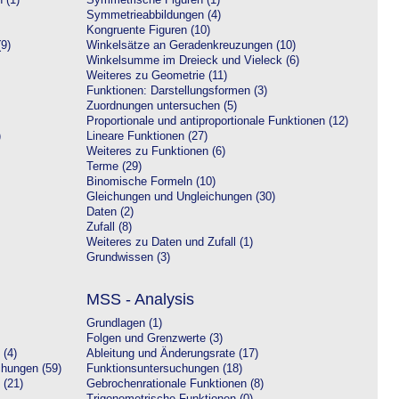
 (1)
Symmetrische Figuren (1)
Symmetrieabbildungen (4)
Kongruente Figuren (10)
9)
Winkelsätze an Geradenkreuzungen (10)
Winkelsumme im Dreieck und Vieleck (6)
Weiteres zu Geometrie (11)
Funktionen: Darstellungsformen (3)
Zuordnungen untersuchen (5)
Proportionale und antiproportionale Funktionen (12)
)
Lineare Funktionen (27)
Weiteres zu Funktionen (6)
Terme (29)
Binomische Formeln (10)
Gleichungen und Ungleichungen (30)
Daten (2)
Zufall (8)
Weiteres zu Daten und Zufall (1)
Grundwissen (3)
MSS - Analysis
Grundlagen (1)
Folgen und Grenzwerte (3)
 (4)
Ableitung und Änderungsrate (17)
chungen (59)
Funktionsuntersuchungen (18)
 (21)
Gebrochenrationale Funktionen (8)