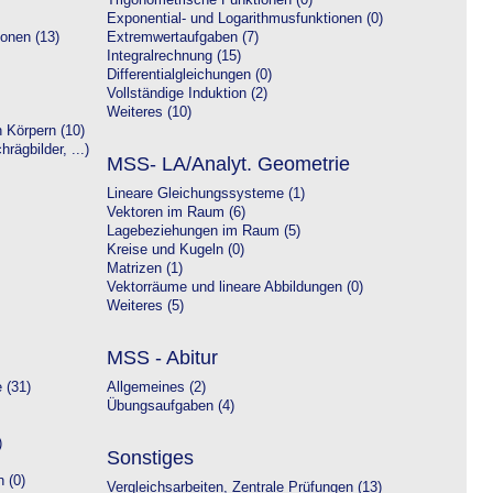
Trigonometrische Funktionen (0)
Exponential- und Logarithmusfunktionen (0)
onen (13)
Extremwertaufgaben (7)
Integralrechnung (15)
Differentialgleichungen (0)
Vollständige Induktion (2)
Weiteres (10)
 Körpern (10)
rägbilder, ...)
MSS- LA/Analyt. Geometrie
Lineare Gleichungssysteme (1)
Vektoren im Raum (6)
Lagebeziehungen im Raum (5)
Kreise und Kugeln (0)
Matrizen (1)
Vektorräume und lineare Abbildungen (0)
Weiteres (5)
MSS - Abitur
 (31)
Allgemeines (2)
Übungsaufgaben (4)
)
Sonstiges
 (0)
Vergleichsarbeiten, Zentrale Prüfungen (13)