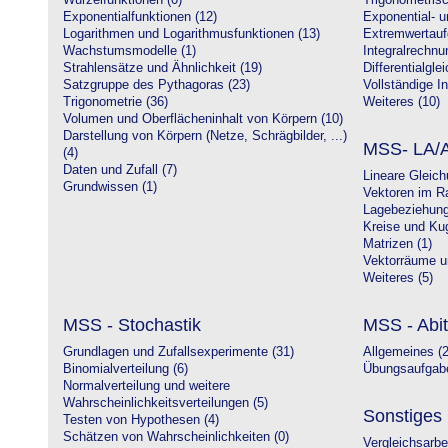
Wurzelfunktionen (0)
Trigonometrisc
Exponentialfunktionen (12)
Exponential- u
Logarithmen und Logarithmusfunktionen (13)
Extremwertauf
Wachstumsmodelle (1)
Integralrechnu
Strahlensätze und Ähnlichkeit (19)
Differentialgle
Satzgruppe des Pythagoras (23)
Vollständige In
Trigonometrie (36)
Weiteres (10)
Volumen und Oberflächeninhalt von Körpern (10)
Darstellung von Körpern (Netze, Schrägbilder, ...)
MSS- LA/A
(4)
Daten und Zufall (7)
Lineare Gleic
Grundwissen (1)
Vektoren im R
Lagebeziehung
Kreise und Kug
Matrizen (1)
Vektorräume un
Weiteres (5)
MSS - Stochastik
MSS - Abit
Grundlagen und Zufallsexperimente (31)
Allgemeines (2
Binomialverteilung (6)
Übungsaufgabe
Normalverteilung und weitere
Wahrscheinlichkeitsverteilungen (5)
Sonstiges
Testen von Hypothesen (4)
Schätzen von Wahrscheinlichkeiten (0)
Vergleichsarbe