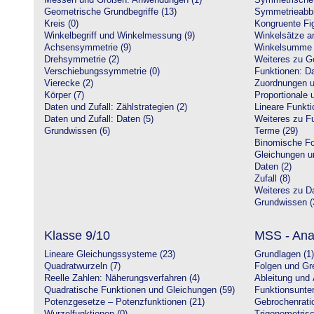
Messen und Größen: Anwendungen (1)
Symmetrische 
Geometrische Grundbegriffe (13)
Symmetrieabbi
Kreis (0)
Kongruente Fig
Winkelbegriff und Winkelmessung (9)
Winkelsätze a
Achsensymmetrie (9)
Winkelsumme i
Drehsymmetrie (2)
Weiteres zu G
Verschiebungssymmetrie (0)
Funktionen: Da
Vierecke (2)
Zuordnungen u
Körper (7)
Proportionale 
Daten und Zufall: Zählstrategien (2)
Lineare Funkti
Daten und Zufall: Daten (5)
Weiteres zu Fu
Grundwissen (6)
Terme (29)
Binomische Fo
Gleichungen u
Daten (2)
Zufall (8)
Weiteres zu Da
Grundwissen (
Klasse 9/10
MSS - Ana
Lineare Gleichungssysteme (23)
Grundlagen (1)
Quadratwurzeln (7)
Folgen und Gr
Reelle Zahlen: Näherungsverfahren (4)
Ableitung und 
Quadratische Funktionen und Gleichungen (59)
Funktionsunte
Potenzgesetze – Potenzfunktionen (21)
Gebrochenratio