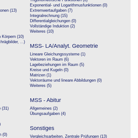
Trigonometrische Funktionen (0)
Exponential- und Logarithmusfunktionen (0)
onen (13)
Extremwertaufgaben (7)
Integralrechnung (15)
Differentialgleichungen (0)
Vollständige Induktion (2)
Weiteres (10)
 Körpern (10)
rägbilder, ...)
MSS- LA/Analyt. Geometrie
Lineare Gleichungssysteme (1)
Vektoren im Raum (6)
Lagebeziehungen im Raum (5)
Kreise und Kugeln (0)
Matrizen (1)
Vektorräume und lineare Abbildungen (0)
Weiteres (5)
MSS - Abitur
 (31)
Allgemeines (2)
Übungsaufgaben (4)
)
Sonstiges
 (0)
Vergleichsarbeiten, Zentrale Prüfungen (13)