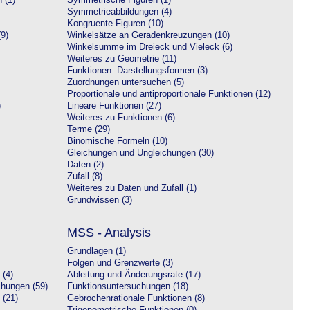
 (1)
Symmetrische Figuren (1)
Symmetrieabbildungen (4)
Kongruente Figuren (10)
9)
Winkelsätze an Geradenkreuzungen (10)
Winkelsumme im Dreieck und Vieleck (6)
Weiteres zu Geometrie (11)
Funktionen: Darstellungsformen (3)
Zuordnungen untersuchen (5)
Proportionale und antiproportionale Funktionen (12)
)
Lineare Funktionen (27)
Weiteres zu Funktionen (6)
Terme (29)
Binomische Formeln (10)
Gleichungen und Ungleichungen (30)
Daten (2)
Zufall (8)
Weiteres zu Daten und Zufall (1)
Grundwissen (3)
MSS - Analysis
Grundlagen (1)
Folgen und Grenzwerte (3)
 (4)
Ableitung und Änderungsrate (17)
chungen (59)
Funktionsuntersuchungen (18)
 (21)
Gebrochenrationale Funktionen (8)