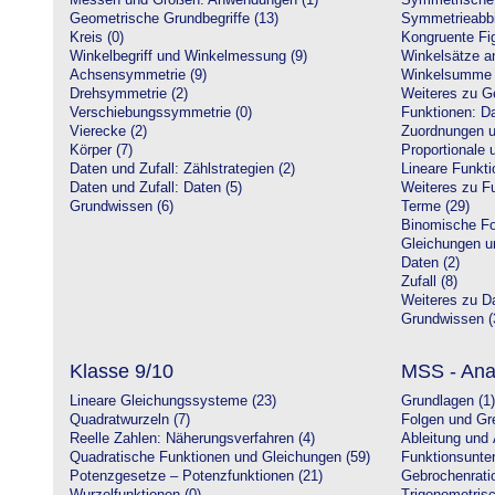
Messen und Größen: Anwendungen (1)
Symmetrische 
Geometrische Grundbegriffe (13)
Symmetrieabbi
Kreis (0)
Kongruente Fig
Winkelbegriff und Winkelmessung (9)
Winkelsätze a
Achsensymmetrie (9)
Winkelsumme i
Drehsymmetrie (2)
Weiteres zu G
Verschiebungssymmetrie (0)
Funktionen: Da
Vierecke (2)
Zuordnungen u
Körper (7)
Proportionale 
Daten und Zufall: Zählstrategien (2)
Lineare Funkti
Daten und Zufall: Daten (5)
Weiteres zu Fu
Grundwissen (6)
Terme (29)
Binomische Fo
Gleichungen u
Daten (2)
Zufall (8)
Weiteres zu Da
Grundwissen (
Klasse 9/10
MSS - Ana
Lineare Gleichungssysteme (23)
Grundlagen (1)
Quadratwurzeln (7)
Folgen und Gr
Reelle Zahlen: Näherungsverfahren (4)
Ableitung und 
Quadratische Funktionen und Gleichungen (59)
Funktionsunte
Potenzgesetze – Potenzfunktionen (21)
Gebrochenratio