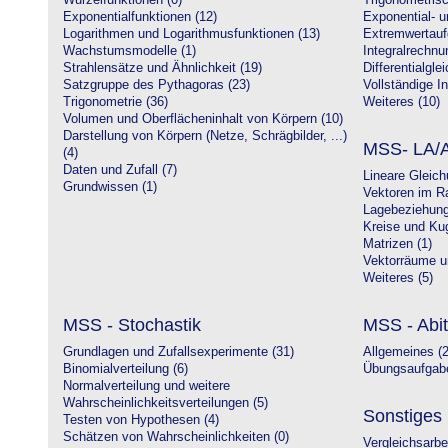
Wurzelfunktionen (0)
Trigonometrisc
Exponentialfunktionen (12)
Exponential- u
Logarithmen und Logarithmusfunktionen (13)
Extremwertauf
Wachstumsmodelle (1)
Integralrechnu
Strahlensätze und Ähnlichkeit (19)
Differentialgle
Satzgruppe des Pythagoras (23)
Vollständige In
Trigonometrie (36)
Weiteres (10)
Volumen und Oberflächeninhalt von Körpern (10)
Darstellung von Körpern (Netze, Schrägbilder, ...)
MSS- LA/A
(4)
Daten und Zufall (7)
Lineare Gleic
Grundwissen (1)
Vektoren im R
Lagebeziehung
Kreise und Kug
Matrizen (1)
Vektorräume un
Weiteres (5)
MSS - Stochastik
MSS - Abit
Grundlagen und Zufallsexperimente (31)
Allgemeines (2
Binomialverteilung (6)
Übungsaufgabe
Normalverteilung und weitere
Wahrscheinlichkeitsverteilungen (5)
Sonstiges
Testen von Hypothesen (4)
Schätzen von Wahrscheinlichkeiten (0)
Vergleichsarbe