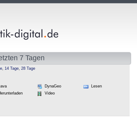
etzten 7 Tagen
ge
,
14 Tage
,
28 Tage
Java
DynaGeo
Lesen
Herunterladen
Video