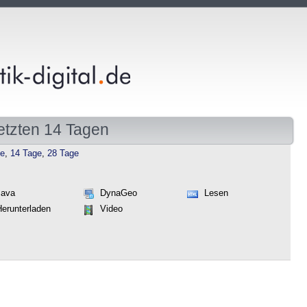
etzten 14 Tagen
ge
,
14 Tage
,
28 Tage
Java
DynaGeo
Lesen
Herunterladen
Video