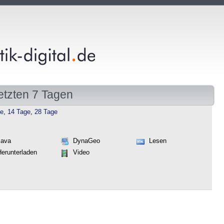
etzten 7 Tagen
ge
,
14 Tage
,
28 Tage
Java
DynaGeo
Lesen
Herunterladen
Video