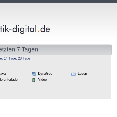
etzten 7 Tagen
ge
,
14 Tage
,
28 Tage
Java
DynaGeo
Lesen
Herunterladen
Video