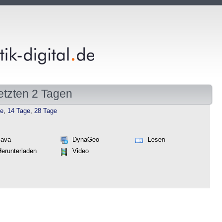
etzten 2 Tagen
ge
,
14 Tage
,
28 Tage
Java
DynaGeo
Lesen
Herunterladen
Video