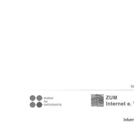
i
Infor