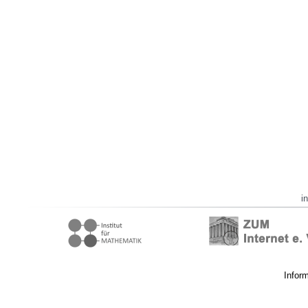
i
Infor