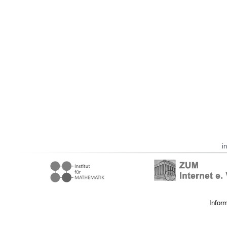
i
Infor