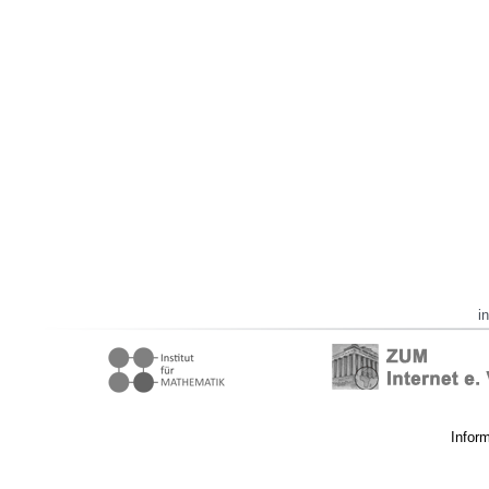
i
Infor