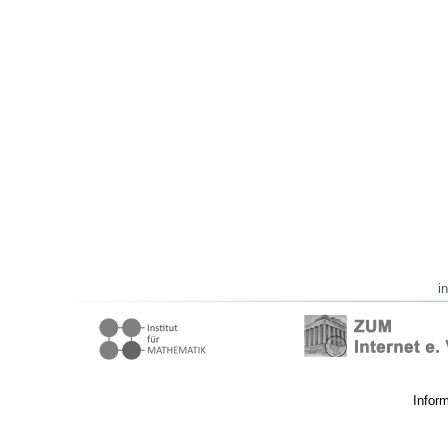
i
Infor