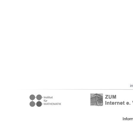
i
Infor