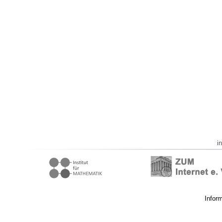
i
Infor