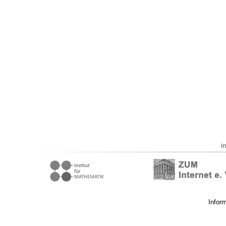
i
Infor