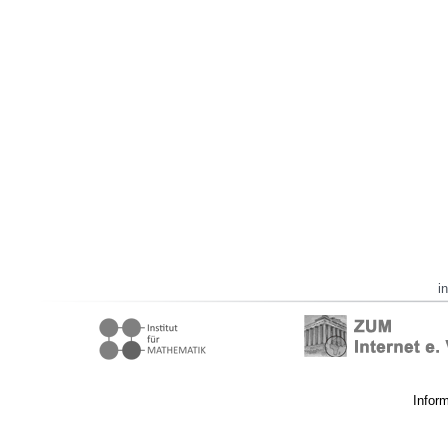
i
Infor