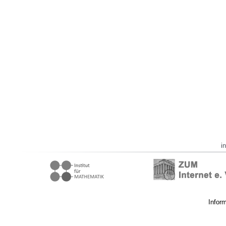
i
Infor