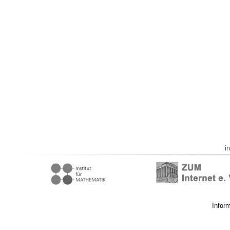
i
Infor