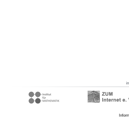
i
Infor