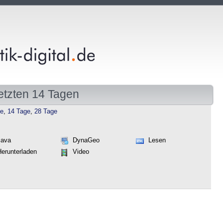
etzten 14 Tagen
ge
,
14 Tage
,
28 Tage
Java
DynaGeo
Lesen
Herunterladen
Video