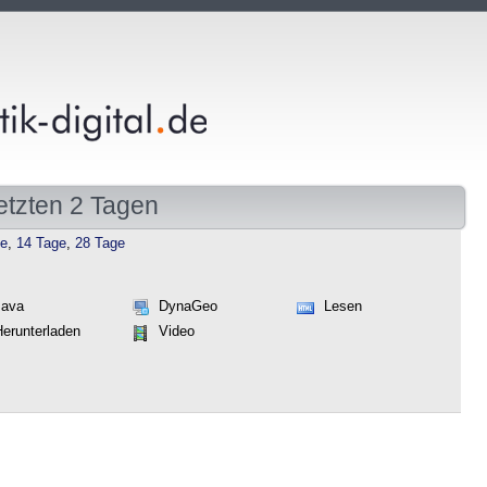
etzten 2 Tagen
ge
,
14 Tage
,
28 Tage
Java
DynaGeo
Lesen
Herunterladen
Video