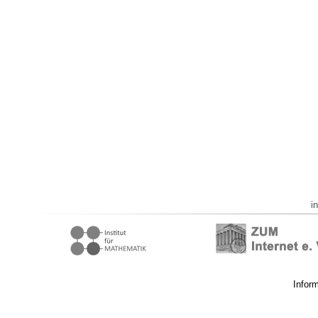
i
Infor