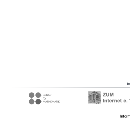
i
Infor