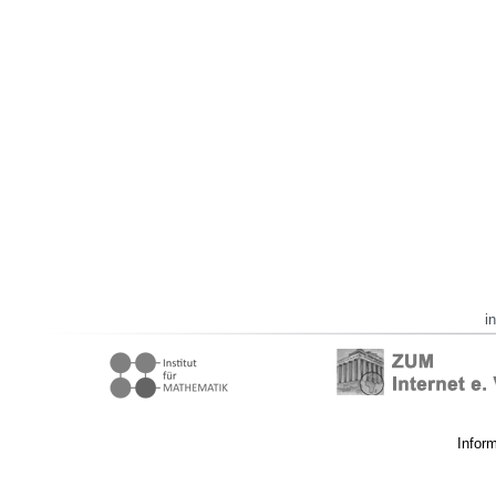
i
Infor