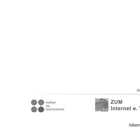
i
Infor