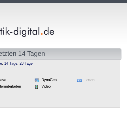
etzten 14 Tagen
ge
,
14 Tage
,
28 Tage
Java
DynaGeo
Lesen
Herunterladen
Video