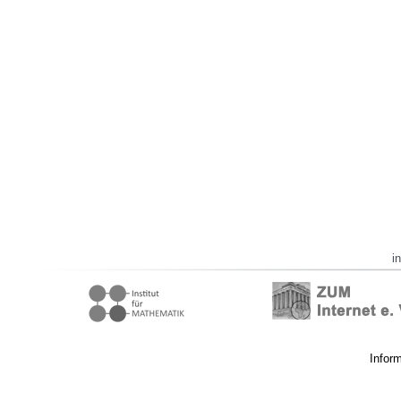
i
Infor