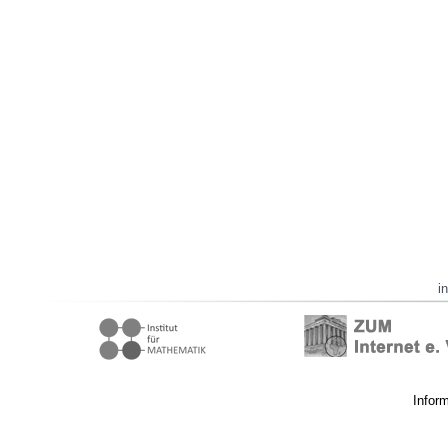
i
Infor