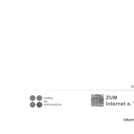
i
Infor