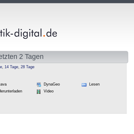
etzten 2 Tagen
ge
,
14 Tage
,
28 Tage
Java
DynaGeo
Lesen
Herunterladen
Video