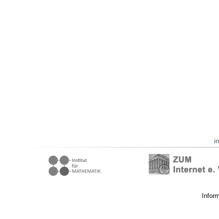
i
Infor