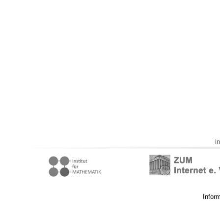
i
Infor