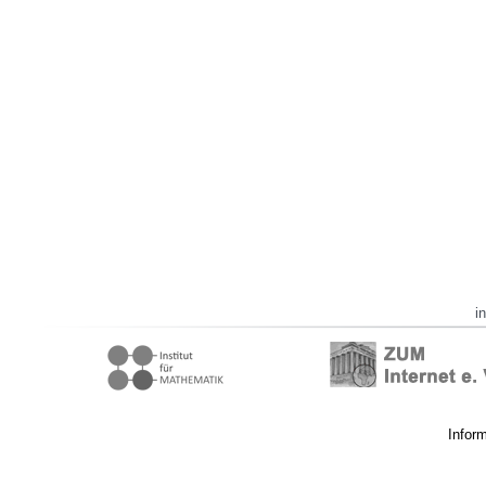
i
Infor