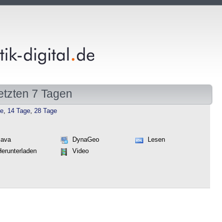
etzten 7 Tagen
ge
,
14 Tage
,
28 Tage
Java
DynaGeo
Lesen
Herunterladen
Video