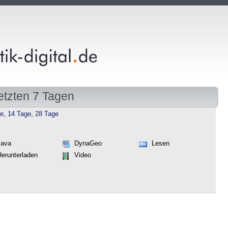
etzten 7 Tagen
ge
,
14 Tage
,
28 Tage
Java
DynaGeo
Lesen
Herunterladen
Video