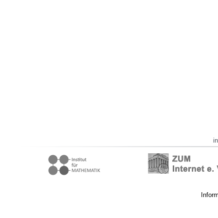
i
Infor