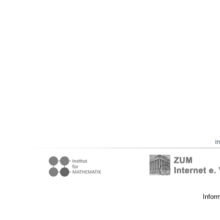
i
Infor