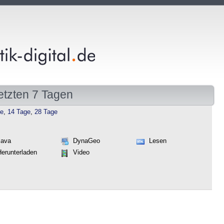
etzten 7 Tagen
ge
,
14 Tage
,
28 Tage
Java
DynaGeo
Lesen
Herunterladen
Video