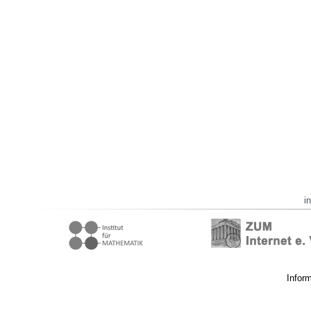
i
Infor