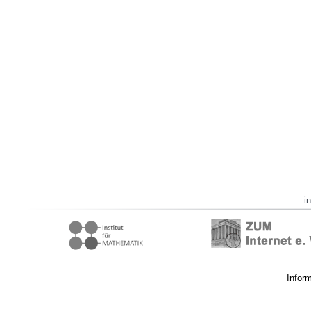
i
Infor