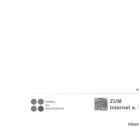
i
Infor