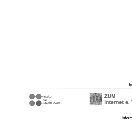
i
Infor