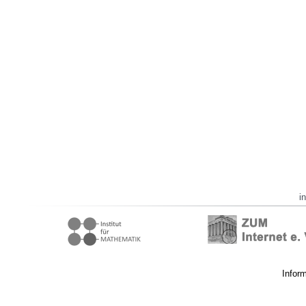
i
Infor